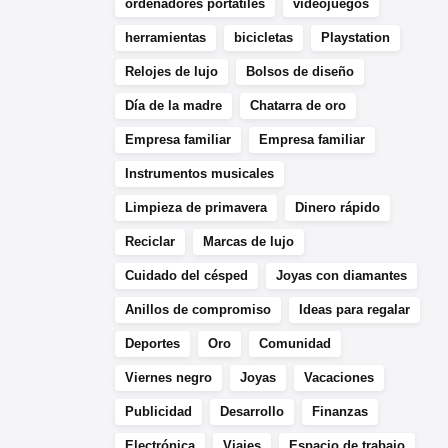
ordenadores portátiles
videojuegos
herramientas
bicicletas
Playstation
Relojes de lujo
Bolsos de diseño
Día de la madre
Chatarra de oro
Empresa familiar
Empresa familiar
Instrumentos musicales
Limpieza de primavera
Dinero rápido
Reciclar
Marcas de lujo
Cuidado del césped
Joyas con diamantes
Anillos de compromiso
Ideas para regalar
Deportes
Oro
Comunidad
Viernes negro
Joyas
Vacaciones
Publicidad
Desarrollo
Finanzas
Electrónica
Viajes
Espacio de trabajo